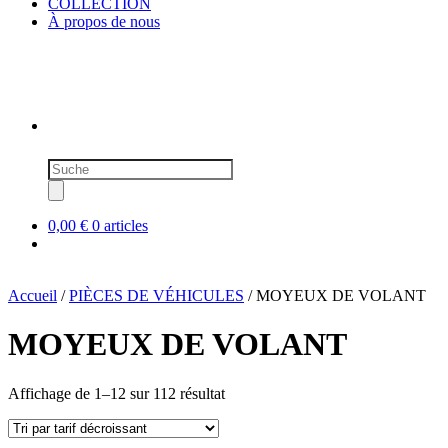
COLLECTION
À propos de nous
Recherche
de
produits
0,00 €
0 articles
Accueil
/
PIÈCES DE VÉHICULES
/ MOYEUX DE VOLANT
MOYEUX DE VOLANT
Trié
Affichage de 1–12 sur 112 résultat
par
prix
décroissant