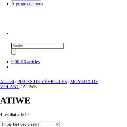
À propos de nous
Recherche
de
produits
0,00 €
0 articles
Accueil
/
PIÈCES DE VÉHICULES
/
MOYEUX DE
VOLANT
/ ATIWE
ATIWE
Trié
4 résultat affiché
par
prix