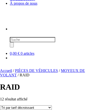
À propos de nous
Recherche
de
produits
0,00 €
0 articles
Accueil
/
PIÈCES DE VÉHICULES
/
MOYEUX DE
VOLANT
/ RAID
RAID
Trié
12 résultat affiché
par
prix