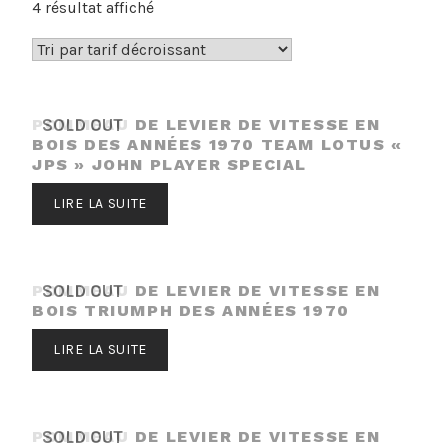
Trié
4 résultat affiché
par
prix
décroissant
POMMEAU DE LEVIER DE VITESSE EN
SOLD OUT
BOIS DES ANNÉES 1970 TEAM LOTUS «
JPS » JOHN PLAYER SPECIAL
LIRE LA SUITE
POMMEAU DE LEVIER DE VITESSE EN
SOLD OUT
BOIS TRIUMPH DES ANNÉES 1970
LIRE LA SUITE
POMMEAU DE LEVIER DE VITESSE EN
SOLD OUT