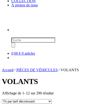
COLLECTION
À propos de nous
Recherche
de
produits
0,00 €
0 articles
Accueil
/
PIÈCES DE VÉHICULES
/ VOLANTS
VOLANTS
Trié
Affichage de 1–12 sur 290 résultat
par
prix
décroissant