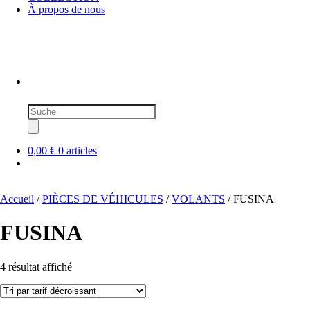
À propos de nous
Recherche
de
produits
0,00 €
0 articles
Accueil
/
PIÈCES DE VÉHICULES
/
VOLANTS
/ FUSINA
FUSINA
Trié
4 résultat affiché
par
prix
décroissant