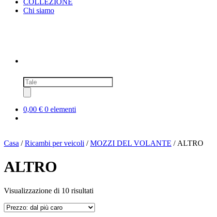
COLLEZIONE
Chi siamo
Ricerca
prodotti
0,00 €
0 elementi
Casa
/
Ricambi per veicoli
/
MOZZI DEL VOLANTE
/ ALTRO
ALTRO
Prezzo:
Visualizzazione di 10 risultati
dal
più
caro