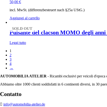
50,00
€
incl. MwSt. (differenzbesteuert nach §25a UStG.)
Aggiungi al carrello
SOLD OUT
Pulsante del clacson MOMO degli anni 
Leggi tutto
1
2
3
4
→
AUTOMOBILIA ATELIER
- Ricambi esclusivi per veicoli d'epoca 
Abbiamo oltre 1000 clienti soddisfatti in 6 continenti diversi, in 30 paes
Contatto
info@automobilia-atelier.de