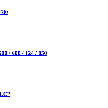
’80
0 / 600 / 124 / 850
MLC”