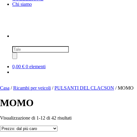
Chi siamo
Ricerca
prodotti
0,00 €
0 elementi
Casa
/
Ricambi per veicoli
/
PULSANTI DEL CLACSON
/ MOMO
MOMO
Prezzo:
Visualizzazione di 1-12 di 42 risultati
dal
più
caro