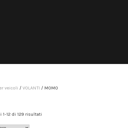
r veicoli
/
VOLANTI
/ MOMO
Prezzo:
 1-12 di 129 risultati
dal
più