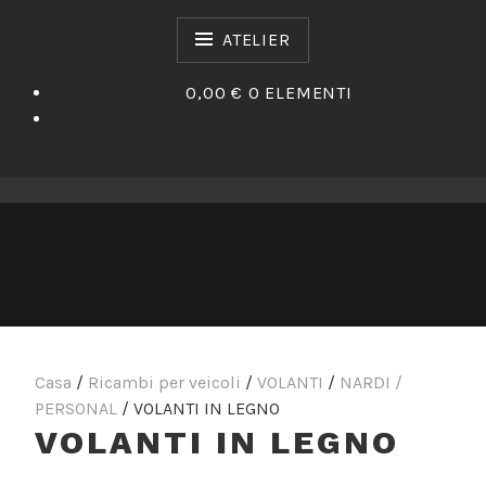
Vai
al
ATELIER
contenuto
0,00 €
0 ELEMENTI
Casa
/
Ricambi per veicoli
/
VOLANTI
/
NARDI /
PERSONAL
/ VOLANTI IN LEGNO
VOLANTI IN LEGNO