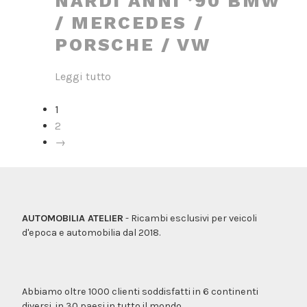
NARDI ANNI ’90 BMW
/ MERCEDES /
PORSCHE / VW
Leggi tutto
1
2
→
AUTOMOBILIA ATELIER
- Ricambi esclusivi per veicoli
d'epoca e automobilia dal 2018.
Abbiamo oltre 1000 clienti soddisfatti in 6 continenti
diversi, in 30 paesi in tutto il mondo.