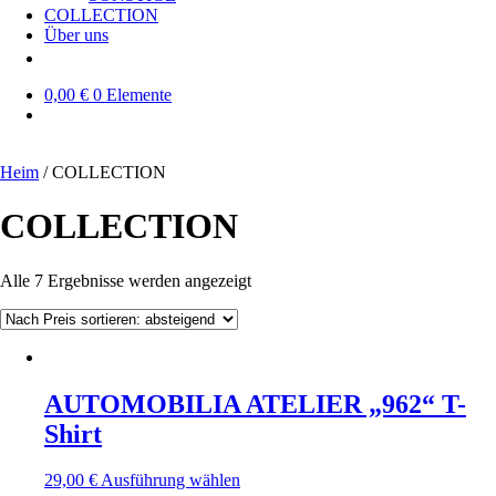
COLLECTION
Über uns
0,00 €
0 Elemente
Heim
/ COLLECTION
COLLECTION
Nach
Alle 7 Ergebnisse werden angezeigt
Preis
sortiert:
absteigend
AUTOMOBILIA ATELIER „962“ T-
Shirt
Dieses
29,00
€
Ausführung wählen