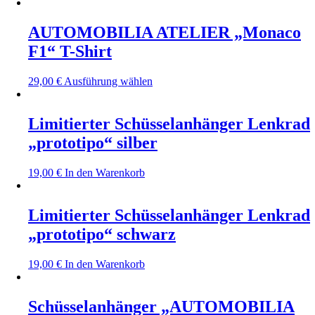
Produkt
weist
mehrere
AUTOMOBILIA ATELIER „Monaco
Varianten
F1“ T-Shirt
auf.
Die
Optionen
Dieses
29,00
€
Ausführung wählen
können
Produkt
auf
weist
der
mehrere
Limitierter Schüsselanhänger Lenkrad
Produktseite
Varianten
„prototipo“ silber
gewählt
auf.
werden
Die
Optionen
19,00
€
In den Warenkorb
können
auf
der
Limitierter Schüsselanhänger Lenkrad
Produktseite
„prototipo“ schwarz
gewählt
werden
19,00
€
In den Warenkorb
Schüsselanhänger „AUTOMOBILIA