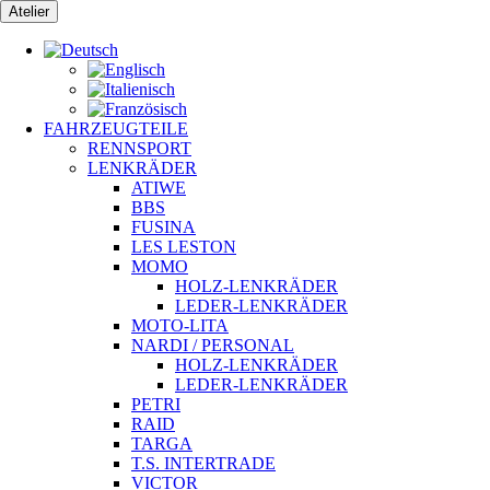
Zum
Atelier
Inhalt
springen
FAHRZEUGTEILE
RENNSPORT
LENKRÄDER
ATIWE
BBS
FUSINA
LES LESTON
MOMO
HOLZ-LENKRÄDER
LEDER-LENKRÄDER
MOTO-LITA
NARDI / PERSONAL
HOLZ-LENKRÄDER
LEDER-LENKRÄDER
PETRI
RAID
TARGA
T.S. INTERTRADE
VICTOR