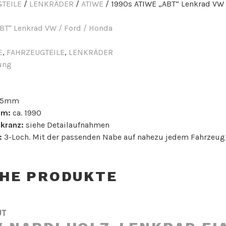
TEILE
/
LENKRÄDER
/
ATIWE
/ 1990s ATIWE „ABT“ Lenkrad VW 
E
,
FAHRZEUGTEILE
,
LENKRÄDER
ung
15mm
um:
ca. 1990
kranz:
siehe Detailaufnahmen
:
3-Loch. Mit der passenden Nabe auf nahezu jedem Fahrzeug
CHE PRODUKTE
UT