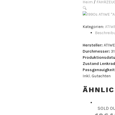
Heim
/
FAHRZEUG
🔍
Kategorien:
ATIW
Beschreib
Hersteller:
ATIWE
Durchmesser:
3
Produktionsdat
Zustand Lenkrad
Passgenauigkeit
Inkl. Gutachten
ÄHNLI
SOLD O