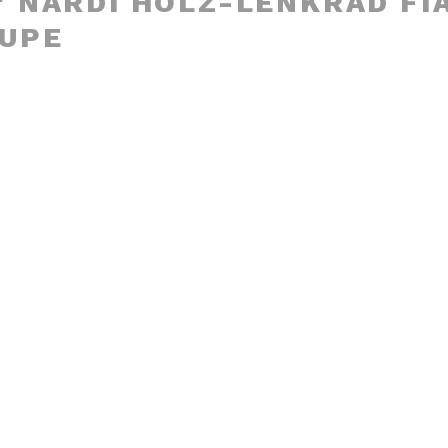
′ NARDI HOLZ-LENKRAD FI
OUPE
n
UT
′ NARDI LENKRAD FIAT 124 /
R / 850 BERLINA
n
UT
0′ VDM LEDER-LENKRAD PO
 911 / 912
n