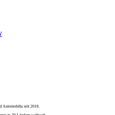
W
d Automobilia seit 2018.
ten in 30 Ländern weltweit.