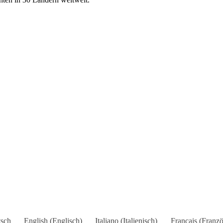
sch
English
(
Englisch
)
Italiano
(
Italienisch
)
Français
(
Franzö