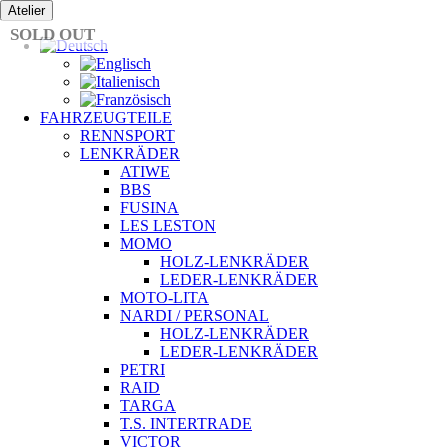
Zum
Atelier
Inhalt
SOLD OUT
springen
FAHRZEUGTEILE
RENNSPORT
LENKRÄDER
ATIWE
BBS
FUSINA
LES LESTON
MOMO
HOLZ-LENKRÄDER
LEDER-LENKRÄDER
MOTO-LITA
NARDI / PERSONAL
HOLZ-LENKRÄDER
LEDER-LENKRÄDER
PETRI
RAID
TARGA
T.S. INTERTRADE
VICTOR