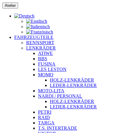
Zum
Atelier
Inhalt
springen
FAHRZEUGTEILE
RENNSPORT
LENKRÄDER
ATIWE
BBS
FUSINA
LES LESTON
MOMO
HOLZ-LENKRÄDER
LEDER-LENKRÄDER
MOTO-LITA
NARDI / PERSONAL
HOLZ-LENKRÄDER
LEDER-LENKRÄDER
PETRI
RAID
TARGA
T.S. INTERTRADE