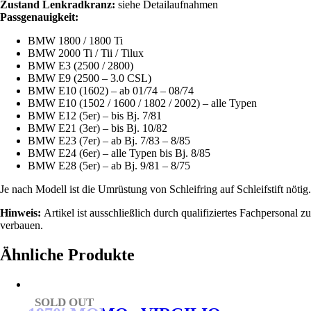
2800
Zustand Lenkradkranz:
siehe Detailaufnahmen
/
Passgenauigkeit:
E3
/
BMW 1800 / 1800 Ti
E9
BMW 2000 Ti / Tii / Tilux
Menge
BMW E3 (2500 / 2800)
BMW E9 (2500 – 3.0 CSL)
BMW E10 (1602) – ab 01/74 – 08/74
BMW E10 (1502 / 1600 / 1802 / 2002) – alle Typen
BMW E12 (5er) – bis Bj. 7/81
BMW E21 (3er) – bis Bj. 10/82
BMW E23 (7er) – ab Bj. 7/83 – 8/85
BMW E24 (6er) – alle Typen bis Bj. 8/85
BMW E28 (5er) – ab Bj. 9/81 – 8/75
Je nach Modell ist die Umrüstung von Schleifring auf Schleifstift nötig.
Hinweis:
Artikel ist ausschließlich durch qualifiziertes Fachpersonal zu
verbauen.
Ähnliche Produkte
SOLD OUT