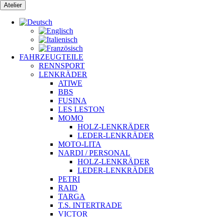
Zum
Atelier
Inhalt
springen
FAHRZEUGTEILE
RENNSPORT
LENKRÄDER
ATIWE
BBS
FUSINA
LES LESTON
MOMO
HOLZ-LENKRÄDER
LEDER-LENKRÄDER
MOTO-LITA
NARDI / PERSONAL
HOLZ-LENKRÄDER
LEDER-LENKRÄDER
PETRI
RAID
TARGA
T.S. INTERTRADE
VICTOR