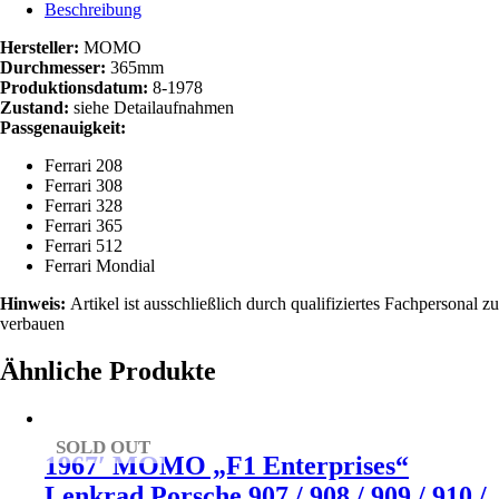
/
Beschreibung
328
/
Hersteller:
MOMO
365
Durchmesser:
365mm
/
Produktionsdatum:
8-1978
512
Zustand:
siehe Detailaufnahmen
Menge
Passgenauigkeit:
Ferrari 208
Ferrari 308
Ferrari 328
Ferrari 365
Ferrari 512
Ferrari Mondial
Hinweis:
Artikel ist ausschließlich durch qualifiziertes Fachpersonal zu
verbauen
Ähnliche Produkte
SOLD OUT
1967′ MOMO „F1 Enterprises“
Lenkrad Porsche 907 / 908 / 909 / 910 /