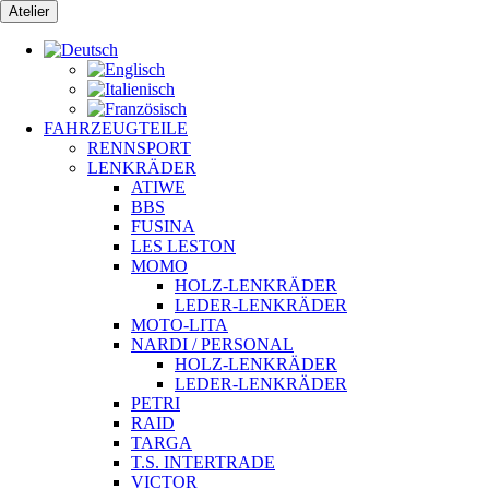
Zum
Atelier
Inhalt
springen
FAHRZEUGTEILE
RENNSPORT
LENKRÄDER
ATIWE
BBS
FUSINA
LES LESTON
MOMO
HOLZ-LENKRÄDER
LEDER-LENKRÄDER
MOTO-LITA
NARDI / PERSONAL
HOLZ-LENKRÄDER
LEDER-LENKRÄDER
PETRI
RAID
TARGA
T.S. INTERTRADE
VICTOR