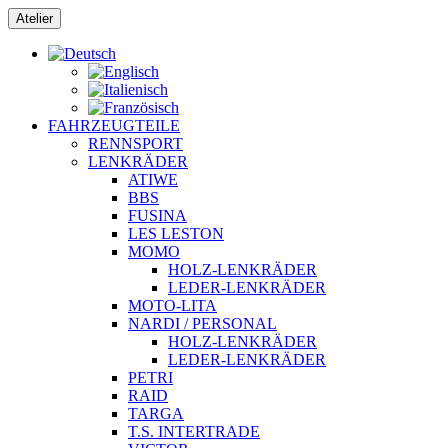
Zum
Atelier
Inhalt
springen
FAHRZEUGTEILE
RENNSPORT
LENKRÄDER
ATIWE
BBS
FUSINA
LES LESTON
MOMO
HOLZ-LENKRÄDER
LEDER-LENKRÄDER
MOTO-LITA
NARDI / PERSONAL
HOLZ-LENKRÄDER
LEDER-LENKRÄDER
PETRI
RAID
TARGA
T.S. INTERTRADE