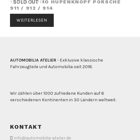
1970S MOMO HUPENKNOPF PORSCHE
SOLD OUT
911 / 912 / 914
WEITERLESEN
AUTOMOBILIA ATELIER
- Exklusive klassische
Fahrzeugteile und Automobilia seit 2018.
Wir zählen über 1000 zufriedene Kunden auf 6
verschiedenen Kontinenten in 30 Ländern weltweit.
KONTAKT
info@automobilia-atelier.de