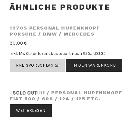
ÄHNLICHE PRODUKTE
1970S PERSONAL HUPENKNOPF
PORSCHE / BMW / MERCEDES
80,00
€
inkl. MwSt. (differenzbesteuert nach §25a UStG.)
PREISVORSCHLAG ⇲
IN DEN WARENKORB
1970′ NARDI / PERSONAL HUPENKNOPF
SOLD OUT
FIAT 500 / 600 / 124 / 125 ETC.
WEITERLESEN