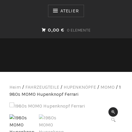
Zum
Inhalt
ATELIER
springen
0,00 €
0 ELEMENTE
Heim
/
FAHRZEUGTEILE
/
HUPENKNÖPFE
/
MOMO
/ 1
980s MOMO Hupenknopf Ferrari
SOLD OUT
🔍