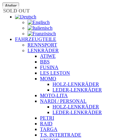
Zum
Atelier
Inhalt
SOLD OUT
springen
FAHRZEUGTEILE
RENNSPORT
LENKRÄDER
ATIWE
BBS
FUSINA
LES LESTON
MOMO
HOLZ-LENKRÄDER
LEDER-LENKRÄDER
MOTO-LITA
NARDI / PERSONAL
HOLZ-LENKRÄDER
LEDER-LENKRÄDER
PETRI
RAID
TARGA
T.S. INTERTRADE