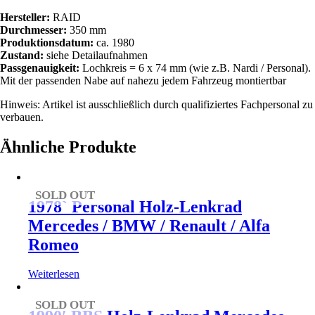
/
Fiat
Hersteller:
RAID
/
Durchmesser:
350 mm
Renault
Produktionsdatum:
ca. 1980
Menge
Zustand:
siehe Detailaufnahmen
Passgenauigkeit:
Lochkreis = 6 x 74 mm (wie z.B. Nardi / Personal).
Mit der passenden Nabe auf nahezu jedem Fahrzeug montiertbar
Hinweis: Artikel ist ausschließlich durch qualifiziertes Fachpersonal zu
verbauen.
Ähnliche Produkte
SOLD OUT
1978` Personal Holz-Lenkrad
Mercedes / BMW / Renault / Alfa
Romeo
Weiterlesen
SOLD OUT