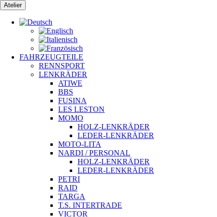
Zum
Atelier
Inhalt
springen
FAHRZEUGTEILE
RENNSPORT
LENKRÄDER
ATIWE
BBS
FUSINA
LES LESTON
MOMO
HOLZ-LENKRÄDER
LEDER-LENKRÄDER
MOTO-LITA
NARDI / PERSONAL
HOLZ-LENKRÄDER
LEDER-LENKRÄDER
PETRI
RAID
TARGA
T.S. INTERTRADE
VICTOR