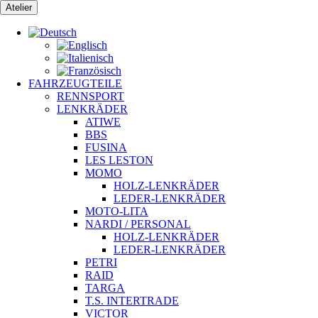
Zum
Atelier
Inhalt
springen
FAHRZEUGTEILE
RENNSPORT
LENKRÄDER
ATIWE
BBS
FUSINA
LES LESTON
MOMO
HOLZ-LENKRÄDER
LEDER-LENKRÄDER
MOTO-LITA
NARDI / PERSONAL
HOLZ-LENKRÄDER
LEDER-LENKRÄDER
PETRI
RAID
TARGA
T.S. INTERTRADE
VICTOR