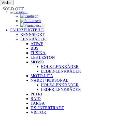
Zum
Atelier
Inhalt
SOLD OUT
springen
FAHRZEUGTEILE
RENNSPORT
LENKRÄDER
ATIWE
BBS
FUSINA
LES LESTON
MOMO
HOLZ-LENKRÄDER
LEDER-LENKRÄDER
MOTO-LITA
NARDI / PERSONAL
HOLZ-LENKRÄDER
LEDER-LENKRÄDER
PETRI
RAID
TARGA
T.S. INTERTRADE
VICTOR