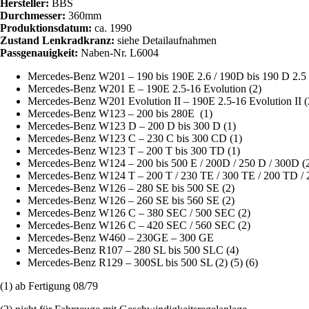
Hersteller:
BBS
Durchmesser:
360mm
Produktionsdatum:
ca. 1990
Zustand Lenkradkranz:
siehe Detailaufnahmen
Passgenauigkeit:
Naben-Nr. L6004
Mercedes-Benz W201 – 190 bis 190E 2.6 / 190D bis 190 D 2.5 
Mercedes-Benz W201 E – 190E 2.5-16 Evolution (2)
Mercedes-Benz W201 Evolution II – 190E 2.5-16 Evolution II (
Mercedes-Benz W123 – 200 bis 280E (1)
Mercedes-Benz W123 D – 200 D bis 300 D (1)
Mercedes-Benz W123 C – 230 C bis 300 CD (1)
Mercedes-Benz W123 T – 200 T bis 300 TD (1)
Mercedes-Benz W124 – 200 bis 500 E / 200D / 250 D / 300D (2
Mercedes-Benz W124 T – 200 T / 230 TE / 300 TE / 200 TD / 2
Mercedes-Benz W126 – 280 SE bis 500 SE (2)
Mercedes-Benz W126 – 260 SE bis 560 SE (2)
Mercedes-Benz W126 C – 380 SEC / 500 SEC (2)
Mercedes-Benz W126 C – 420 SEC / 560 SEC (2)
Mercedes-Benz W460 – 230GE – 300 GE
Mercedes-Benz R107 – 280 SL bis 500 SLC (4)
Mercedes-Benz R129 – 300SL bis 500 SL (2) (5) (6)
(1) ab Fertigung 08/79