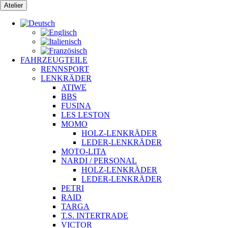
Zum
Atelier
Inhalt
springen
FAHRZEUGTEILE
RENNSPORT
LENKRÄDER
ATIWE
BBS
FUSINA
LES LESTON
MOMO
HOLZ-LENKRÄDER
LEDER-LENKRÄDER
MOTO-LITA
NARDI / PERSONAL
HOLZ-LENKRÄDER
LEDER-LENKRÄDER
PETRI
RAID
TARGA
T.S. INTERTRADE
VICTOR