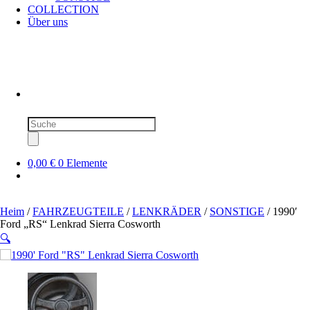
COLLECTION
Über uns
Produktsuche
0,00 €
0 Elemente
Heim
/
FAHRZEUGTEILE
/
LENKRÄDER
/
SONSTIGE
/ 1990′
Ford „RS“ Lenkrad Sierra Cosworth
🔍
SOLD OUT