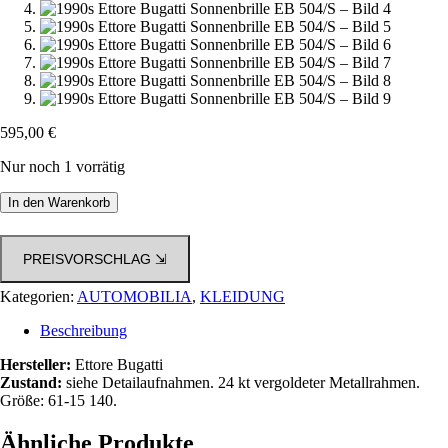
595,00
€
Nur noch 1 vorrätig
1990s
In den Warenkorb
Ettore
Bugatti
Sonnenbrille
PREISVORSCHLAG ⇲
EB
504/S
Kategorien:
AUTOMOBILIA
,
KLEIDUNG
Menge
Beschreibung
Hersteller:
Ettore Bugatti
Zustand:
siehe Detailaufnahmen. 24 kt vergoldeter Metallrahmen.
Größe: 61-15 140.
Ähnliche Produkte