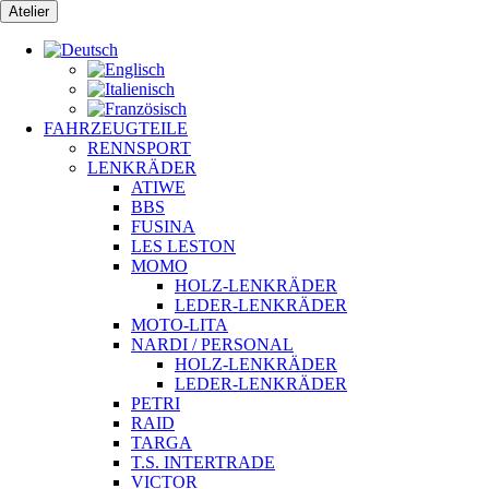
Zum
Atelier
Inhalt
springen
FAHRZEUGTEILE
RENNSPORT
LENKRÄDER
ATIWE
BBS
FUSINA
LES LESTON
MOMO
HOLZ-LENKRÄDER
LEDER-LENKRÄDER
MOTO-LITA
NARDI / PERSONAL
HOLZ-LENKRÄDER
LEDER-LENKRÄDER
PETRI
RAID
TARGA
T.S. INTERTRADE
VICTOR