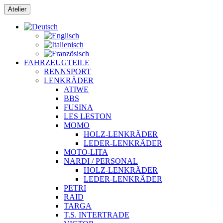
Zum
Atelier
Inhalt
springen
FAHRZEUGTEILE
RENNSPORT
LENKRÄDER
ATIWE
BBS
FUSINA
LES LESTON
MOMO
HOLZ-LENKRÄDER
LEDER-LENKRÄDER
MOTO-LITA
NARDI / PERSONAL
HOLZ-LENKRÄDER
LEDER-LENKRÄDER
PETRI
RAID
TARGA
T.S. INTERTRADE