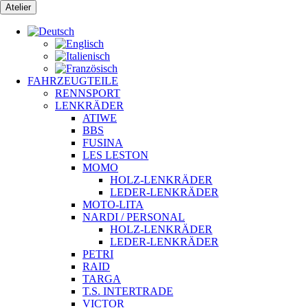
Zum
Atelier
Inhalt
springen
FAHRZEUGTEILE
RENNSPORT
LENKRÄDER
ATIWE
BBS
FUSINA
LES LESTON
MOMO
HOLZ-LENKRÄDER
LEDER-LENKRÄDER
MOTO-LITA
NARDI / PERSONAL
HOLZ-LENKRÄDER
LEDER-LENKRÄDER
PETRI
RAID
TARGA
T.S. INTERTRADE
VICTOR