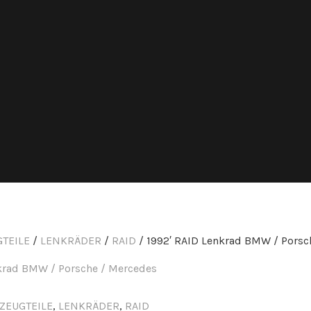
TEILE
/
LENKRÄDER
/
RAID
/ 1992′ RAID Lenkrad BMW / Porsc
ZEUGTEILE
,
LENKRÄDER
,
RAID