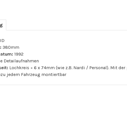
ng
ID
:
380mm
datum:
1992
e Detailaufnahmen
eit:
Lochkreis = 6 x 74mm (wie z.B. Nardi / Personal). Mit de
ezu jedem Fahrzeug montiertbar
CHE PRODUKTE