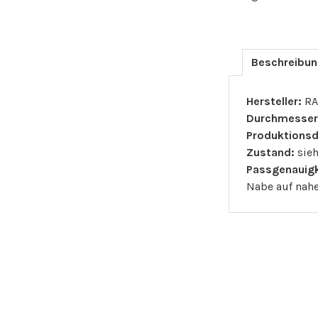
Beschreibu
Hersteller:
RA
Durchmesser
Produktions
Zustand:
sieh
Passgenauigk
Nabe auf nah
ÄHNLI