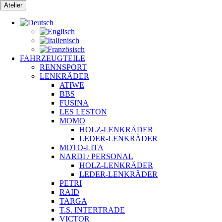
Zum
Atelier
Inhalt
springen
FAHRZEUGTEILE
RENNSPORT
LENKRÄDER
ATIWE
BBS
FUSINA
LES LESTON
MOMO
HOLZ-LENKRÄDER
LEDER-LENKRÄDER
MOTO-LITA
NARDI / PERSONAL
HOLZ-LENKRÄDER
LEDER-LENKRÄDER
PETRI
RAID
TARGA
T.S. INTERTRADE
VICTOR