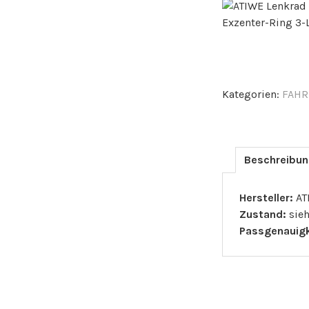
Kategorien:
FAHR
Beschreibu
Hersteller:
AT
Zustand:
sieh
Passgenauigk