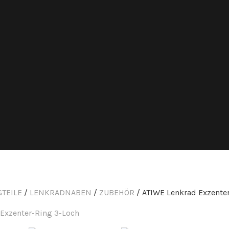
TEILE
/
LENKRADNABEN
/
ZUBEHÖR
/ ATIWE Lenkrad Exzente