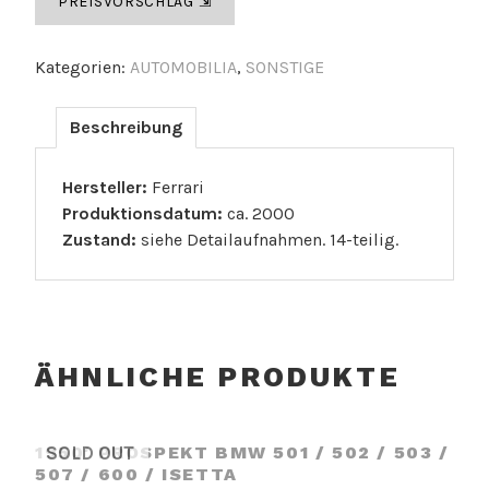
PREISVORSCHLAG ⇲
Taschen
Menge
Kategorien:
AUTOMOBILIA
,
SONSTIGE
Beschreibung
Hersteller:
Ferrari
Produktionsdatum:
ca. 2000
Zustand:
siehe Detailaufnahmen. 14-teilig.
ÄHNLICHE PRODUKTE
1950′ PROSPEKT BMW 501 / 502 / 503 /
SOLD OUT
507 / 600 / ISETTA