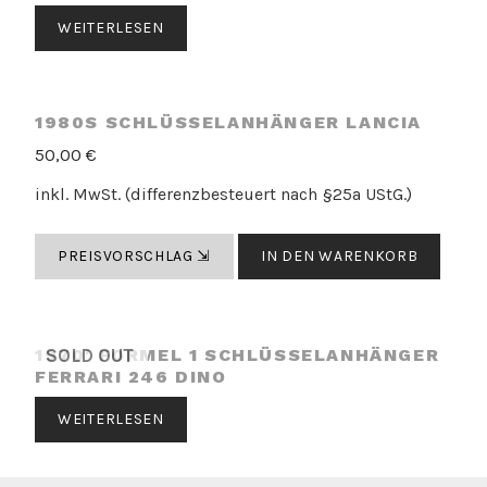
WEITERLESEN
1980S SCHLÜSSELANHÄNGER LANCIA
50,00
€
inkl. MwSt. (differenzbesteuert nach §25a UStG.)
PREISVORSCHLAG ⇲
IN DEN WARENKORB
1970′ FORMEL 1 SCHLÜSSELANHÄNGER
SOLD OUT
FERRARI 246 DINO
WEITERLESEN