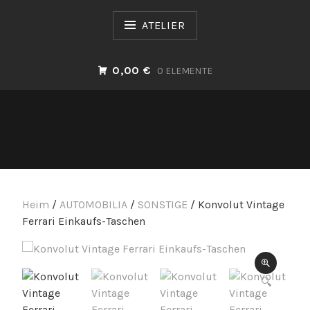
Zum
Inhalt
ATELIER
springen
0,00 €
0 ELEMENTE
Heim
/
AUTOMOBILIA
/
SONSTIGE
/ Konvolut Vintage
Ferrari Einkaufs-Taschen
🔍