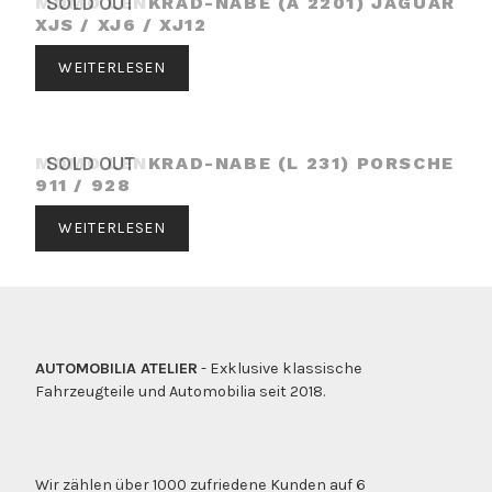
MOMO LENKRAD-NABE (A 2201) JAGUAR
SOLD OUT
XJS / XJ6 / XJ12
WEITERLESEN
MOMO LENKRAD-NABE (L 231) PORSCHE
SOLD OUT
911 / 928
WEITERLESEN
AUTOMOBILIA ATELIER
- Exklusive klassische
Fahrzeugteile und Automobilia seit 2018.
Wir zählen über 1000 zufriedene Kunden auf 6