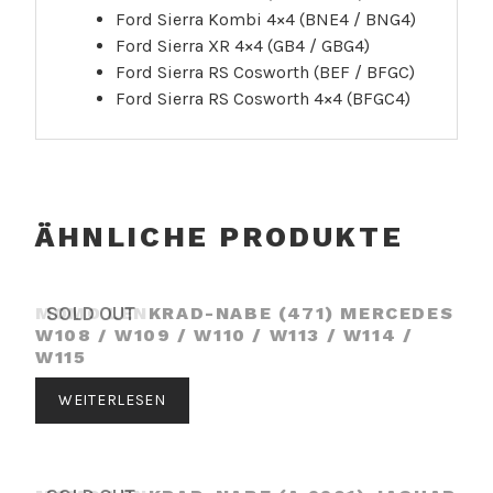
Ford Sierra Kombi 4×4 (BNE4 / BNG4)
Ford Sierra XR 4×4 (GB4 / GBG4)
Ford Sierra RS Cosworth (BEF / BFGC)
Ford Sierra RS Cosworth 4×4 (BFGC4)
ÄHNLICHE PRODUKTE
MOMO LENKRAD-NABE (471) MERCEDES
SOLD OUT
W108 / W109 / W110 / W113 / W114 /
W115
WEITERLESEN