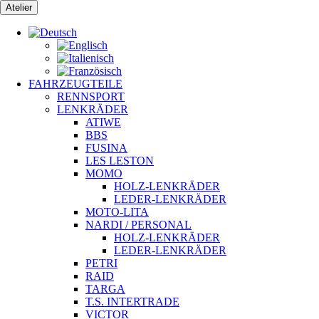
Zum
Atelier
Inhalt
springen
FAHRZEUGTEILE
RENNSPORT
LENKRÄDER
ATIWE
BBS
FUSINA
LES LESTON
MOMO
HOLZ-LENKRÄDER
LEDER-LENKRÄDER
MOTO-LITA
NARDI / PERSONAL
HOLZ-LENKRÄDER
LEDER-LENKRÄDER
PETRI
RAID
TARGA
T.S. INTERTRADE
VICTOR