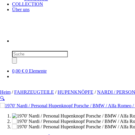
COLLECTION
Über uns
Produktsuche
0,00 €
0 Elemente
Heim
/
FAHRZEUGTEILE
/
HUPENKNÖPFE
/
NARDI / PERSO
🔍
SOLD OUT