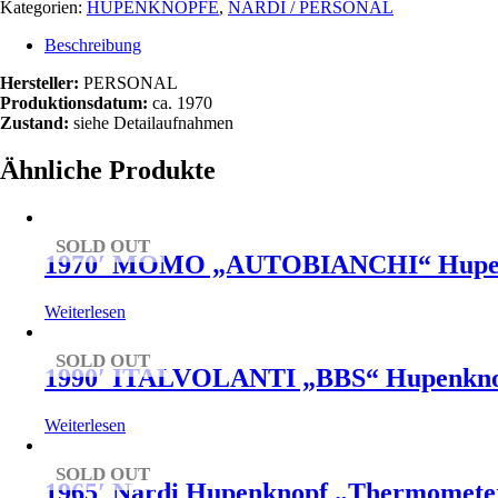
Kategorien:
HUPENKNÖPFE
,
NARDI / PERSONAL
Beschreibung
Hersteller:
PERSONAL
Produktionsdatum:
ca. 1970
Zustand:
siehe Detailaufnahmen
Ähnliche Produkte
SOLD OUT
1970′ MOMO „AUTOBIANCHI“ Hupe
Weiterlesen
SOLD OUT
1990′ ITALVOLANTI „BBS“ Hupenkn
Weiterlesen
SOLD OUT
1965′ Nardi Hupenknopf „Thermomete