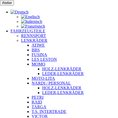
Zum
Atelier
Inhalt
springen
FAHRZEUGTEILE
RENNSPORT
LENKRÄDER
ATIWE
BBS
FUSINA
LES LESTON
MOMO
HOLZ-LENKRÄDER
LEDER-LENKRÄDER
MOTO-LITA
NARDI / PERSONAL
HOLZ-LENKRÄDER
LEDER-LENKRÄDER
PETRI
RAID
TARGA
T.S. INTERTRADE
VICTOR