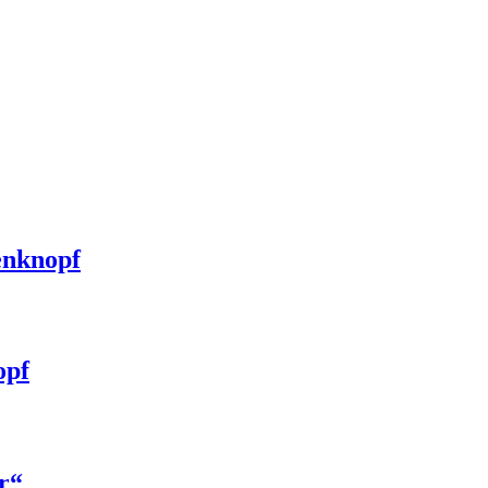
nknopf
opf
r“