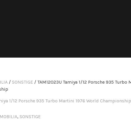
LIA
/
SONSTIGE
/ TAM12023U Tamiya 1/12 Porsche 935 Turbo M
ship
MOBILIA
,
SONSTIGE