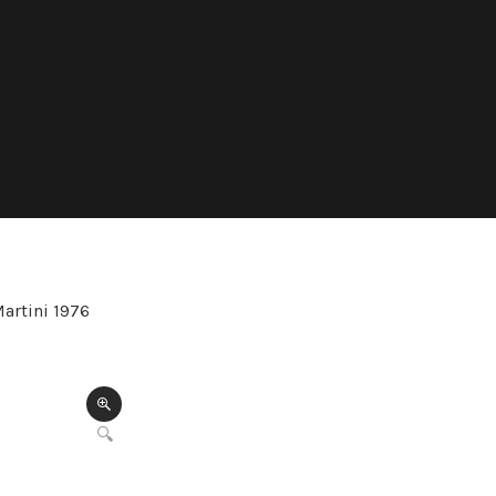
artini 1976
🔍