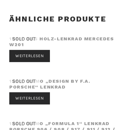
ÄHNLICHE PRODUKTE
1990′ BBS HOLZ-LENKRAD MERCEDES
SOLD OUT
W201
WEITERLESEN
1990′ MOMO „DESIGN BY F.A.
SOLD OUT
PORSCHE“ LENKRAD
WEITERLESEN
1965′ MOMO „FORMULA 1“ LENKRAD
SOLD OUT
PORSCHE 906 / 908 / 917 / 911 / 912 /