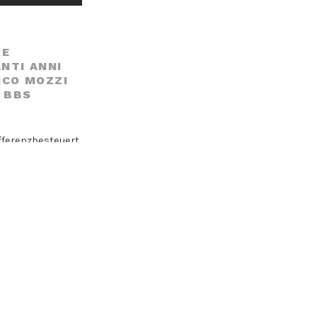
RE
NTI ANNI
NCO MOZZI
 BBS
differenzbesteuert
tG.)
 AL CARRELLO
A DI
E FIAT 2300
/ 1800 + B
NI ’60