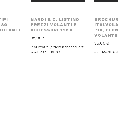
IPI
NARDI & C. LISTINO
BROCHU
980
PREZZI VOLANTI E
ITALVOLA
 VOLANTI
ACCESSORI 1964
’90, ELE
L
VOLANTE
95,00
€
95,00
€
incl. MwSt. (differenzbesteuert
incl. MwSt. (
nach §25a UStG.)
nach §25a US
enzbesteuert
AGGIUNGI AL CARRELLO
AGGIUNGI
CARRELLO
ERSONAL
CALENDARIO “AUTO
RACCOLT
90
DA CORSA DAL 1950 A
BROCHUR
OMELLI
OGGI” DI KLAUS
+ LUXUS 
BÜRGLE
DEGLI AN