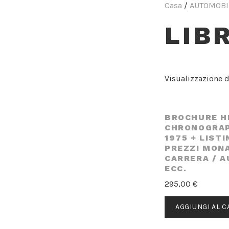
Casa
/
AUTOMOBI
LIB
Visualizzazione di
BROCHURE H
CHRONOGRAP
1975 + LISTI
PREZZI MON
CARRERA / A
ECC.
295,00
€
AGGIUNGI AL 