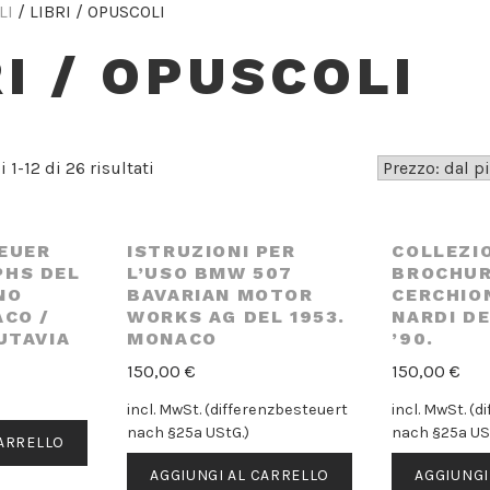
LI
/ LIBRI / OPUSCOLI
RI / OPUSCOLI
Prezzo:
 1-12 di 26 risultati
dal
più
caro
EUER
ISTRUZIONI PER
COLLEZIO
HS DEL
L’USO BMW 507
BROCHUR
NO
BAVARIAN MOTOR
CERCHION
ACO /
WORKS AG DEL 1953.
NARDI DE
UTAVIA
MONACO
’90.
150,00
€
150,00
€
incl. MwSt. (differenzbesteuert
incl. MwSt. (
nach §25a UStG.)
nach §25a US
CARRELLO
AGGIUNGI AL CARRELLO
AGGIUNGI