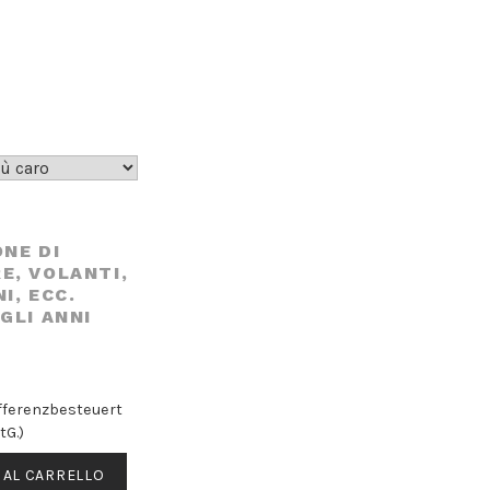
NE DI
E, VOLANTI,
I, ECC.
GLI ANNI
differenzbesteuert
tG.)
 AL CARRELLO