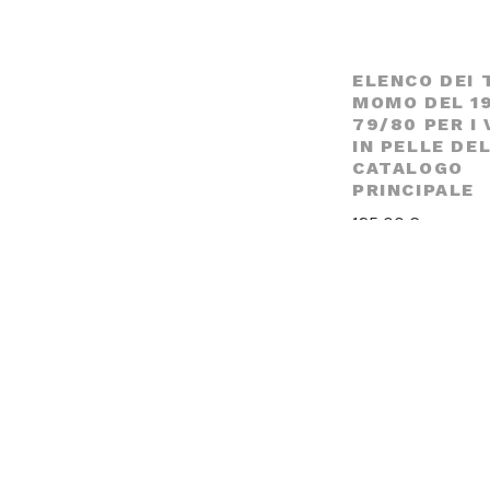
ELENCO DEI T
MOMO DEL 1
79/80 PER I
IN PELLE DE
CATALOGO
PRINCIPALE
125,00
€
incl. MwSt. (differ
nach §25a UStG.)
AGGIUNGI AL 
BROCHURE P
DEGLI ANNI ’
VOLANTI / P
DEL CAMBIO