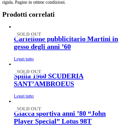
James
rigida. Pagine in ottime condizioni.
Bond
/
Prodotti correlati
Gran
Premio
di
Monaco
SOLD OUT
Cartellone pubblicitario Martini in
quantità
gesso degli anni ’60
Leggi tutto
SOLD OUT
Spilla 1960 SCUDERIA
SANT’AMBROEUS
Leggi tutto
SOLD OUT
Giacca sportiva anni ’80 “John
Player Special” Lotus 98T