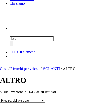
Chi siamo
Ricerca
prodotti
0,00 €
0 elementi
Casa
/
Ricambi per veicoli
/
VOLANTI
/ ALTRO
ALTRO
Prezzo:
Visualizzazione di 1-12 di 38 risultati
dal
più
caro