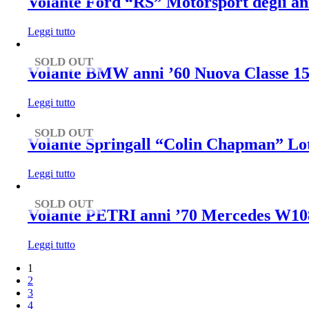
Volante Ford “RS” Motorsport degli ann
Leggi tutto
SOLD OUT
Volante BMW anni ’60 Nuova Classe 150
Leggi tutto
SOLD OUT
Volante Springall “Colin Chapman” Lo
Leggi tutto
SOLD OUT
Volante PETRI anni ’70 Mercedes W10
Leggi tutto
1
2
3
4