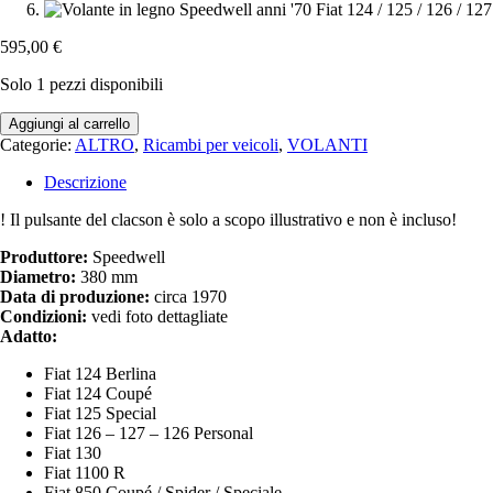
595,00
€
Solo 1 pezzi disponibili
Volante
Aggiungi al carrello
in
Categorie:
ALTRO
,
Ricambi per veicoli
,
VOLANTI
legno
Speedwell
Descrizione
anni
'70
! Il pulsante del clacson è solo a scopo illustrativo e non è incluso!
Fiat
Produttore:
Speedwell
124
Diametro:
380 mm
/
Data di produzione:
circa 1970
125
Condizioni:
vedi foto dettagliate
/
Adatto:
126
/
Fiat 124 Berlina
127
Fiat 124 Coupé
/
Fiat 125 Special
130
Fiat 126 – 127 – 126 Personal
/
Fiat 130
1100
Fiat 1100 R
/
Fiat 850 Coupé / Spider / Speciale