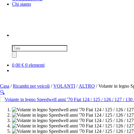
Chi siamo
Ricerca
prodotti
0,00 €
0 elementi
Casa
/
Ricambi per veicoli
/
VOLANTI
/
ALTRO
/ Volante in legno S
🔍