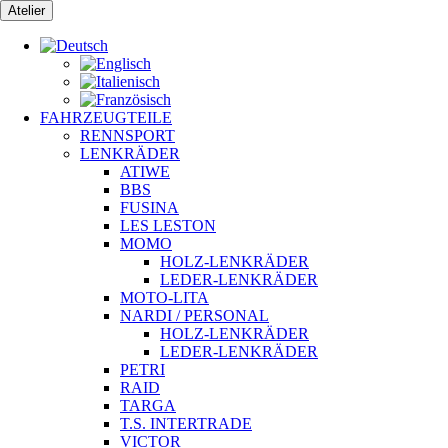
Zum
Atelier
Inhalt
springen
FAHRZEUGTEILE
RENNSPORT
LENKRÄDER
ATIWE
BBS
FUSINA
LES LESTON
MOMO
HOLZ-LENKRÄDER
LEDER-LENKRÄDER
MOTO-LITA
NARDI / PERSONAL
HOLZ-LENKRÄDER
LEDER-LENKRÄDER
PETRI
RAID
TARGA
T.S. INTERTRADE
VICTOR