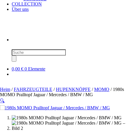
COLLECTION
Über uns
Produktsuche
0,00 €
0 Elemente
Heim
/
FAHRZEUGTEILE
/
HUPENKNÖPFE
/
MOMO
/ 1980s
MOMO Pralltopf Jaguar / Mercedes / BMW / MG
🔍
SOLD OUT