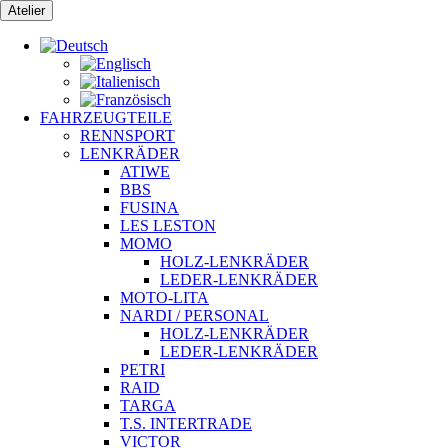
Zum
Atelier
Inhalt
springen
FAHRZEUGTEILE
RENNSPORT
LENKRÄDER
ATIWE
BBS
FUSINA
LES LESTON
MOMO
HOLZ-LENKRÄDER
LEDER-LENKRÄDER
MOTO-LITA
NARDI / PERSONAL
HOLZ-LENKRÄDER
LEDER-LENKRÄDER
PETRI
RAID
TARGA
T.S. INTERTRADE
VICTOR