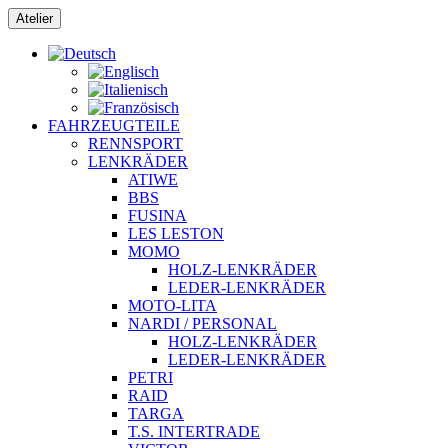
Zum
Atelier
Inhalt
springen
FAHRZEUGTEILE
RENNSPORT
LENKRÄDER
ATIWE
BBS
FUSINA
LES LESTON
MOMO
HOLZ-LENKRÄDER
LEDER-LENKRÄDER
MOTO-LITA
NARDI / PERSONAL
HOLZ-LENKRÄDER
LEDER-LENKRÄDER
PETRI
RAID
TARGA
T.S. INTERTRADE