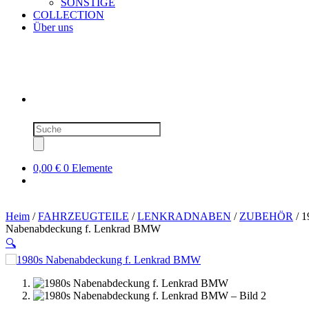
SONSTIGE
COLLECTION
Über uns
Produktsuche
0,00 €
0 Elemente
Heim
/
FAHRZEUGTEILE
/
LENKRADNABEN
/
ZUBEHÖR
/ 1
Nabenabdeckung f. Lenkrad BMW
🔍