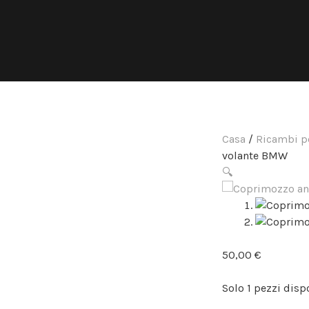
Casa
/
Ricambi pe
volante BMW
🔍
50,00
€
Solo 1 pezzi disp