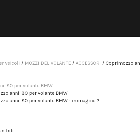
r veicoli
/
MOZZI DEL VOLANTE
/
ACCESSORI
/ Coprimozzo ann
onibili