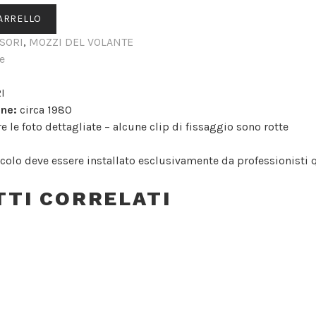
CARRELLO
SORI
,
MOZZI DEL VOLANTE
e
I
one:
circa 1980
e le foto dettagliate – alcune clip di fissaggio sono rotte
colo deve essere installato esclusivamente da professionisti qu
TI CORRELATI
UT
ZO VOLANTE MOMO (051) F
00R / 124 BERLINETTA