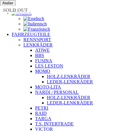
Zum
Atelier
Inhalt
SOLD OUT
springen
FAHRZEUGTEILE
RENNSPORT
LENKRÄDER
ATIWE
BBS
FUSINA
LES LESTON
MOMO
HOLZ-LENKRÄDER
LEDER-LENKRÄDER
MOTO-LITA
NARDI / PERSONAL
HOLZ-LENKRÄDER
LEDER-LENKRÄDER
PETRI
RAID
TARGA
T.S. INTERTRADE
VICTOR