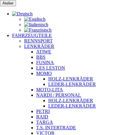
Zum
Atelier
Inhalt
springen
FAHRZEUGTEILE
RENNSPORT
LENKRÄDER
ATIWE
BBS
FUSINA
LES LESTON
MOMO
HOLZ-LENKRÄDER
LEDER-LENKRÄDER
MOTO-LITA
NARDI / PERSONAL
HOLZ-LENKRÄDER
LEDER-LENKRÄDER
PETRI
RAID
TARGA
T.S. INTERTRADE
VICTOR