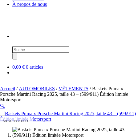
À propos de nous
Recherche
de
produits
0,00 €
0 articles
Accueil
/
AUTOMOBILES
/
VÊTEMENTS
/ Baskets Puma x
Porsche Martini Racing 2025, taille 43 – (599/911) Édition limitée
Motorsport
🔍
SOLD OUT