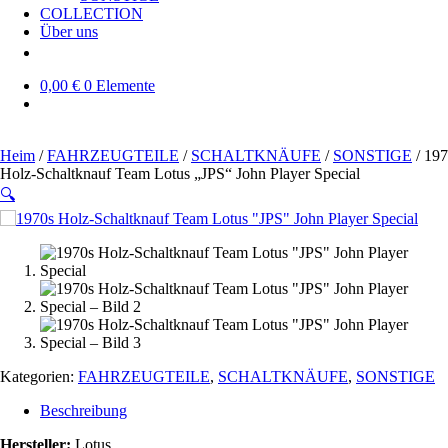
COLLECTION
Über uns
0,00 €
0 Elemente
Heim
/
FAHRZEUGTEILE
/
SCHALTKNÄUFE
/
SONSTIGE
/ 197
Holz-Schaltknauf Team Lotus „JPS“ John Player Special
🔍
SOLD OUT
Kategorien:
FAHRZEUGTEILE
,
SCHALTKNÄUFE
,
SONSTIGE
Beschreibung
Hersteller:
Lotus