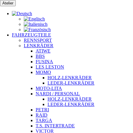
Zum
Atelier
Inhalt
springen
FAHRZEUGTEILE
RENNSPORT
LENKRÄDER
ATIWE
BBS
FUSINA
LES LESTON
MOMO
HOLZ-LENKRÄDER
LEDER-LENKRÄDER
MOTO-LITA
NARDI / PERSONAL
HOLZ-LENKRÄDER
LEDER-LENKRÄDER
PETRI
RAID
TARGA
T.S. INTERTRADE
VICTOR