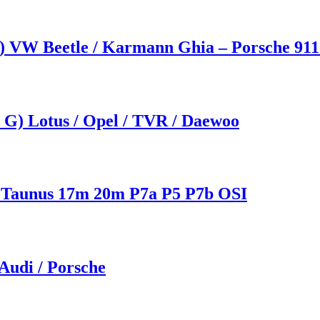
3) VW Beetle / Karmann Ghia – Porsche 911 
6 G) Lotus / Opel / TVR / Daewoo
d Taunus 17m 20m P7a P5 P7b OSI
udi / Porsche