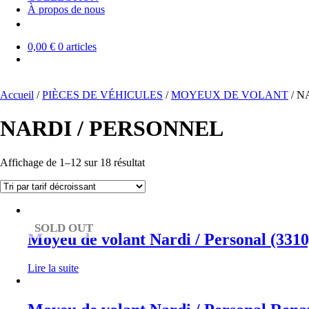
À propos de nous
0,00 €
0 articles
Accueil
/
PIÈCES DE VÉHICULES
/
MOYEUX DE VOLANT
/ N
NARDI / PERSONNEL
Trié
Affichage de 1–12 sur 18 résultat
par
prix
décroissant
SOLD OUT
Moyeu de volant Nardi / Personal (33
Lire la suite