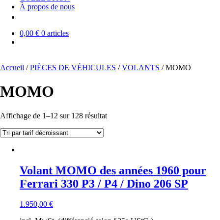
À propos de nous
0,00 €
0 articles
Accueil
/
PIÈCES DE VÉHICULES
/
VOLANTS
/ MOMO
MOMO
Trié
Affichage de 1–12 sur 128 résultat
par
prix
décroissant
Volant MOMO des années 1960 pour
Ferrari 330 P3 / P4 / Dino 206 SP
1.950,00
€