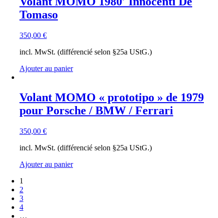
Volant MOMO 1980′ Innocenti De
Tomaso
350,00
€
incl. MwSt. (différencié selon §25a UStG.)
Ajouter au panier
Volant MOMO « prototipo » de 1979
pour Porsche / BMW / Ferrari
350,00
€
incl. MwSt. (différencié selon §25a UStG.)
Ajouter au panier
1
2
3
4
…