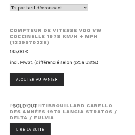
par
prix
décroissant
COMPTEUR DE VITESSE VDO VW
COCCINELLE 1978 KM/H + MPH
(133957023E)
195,00
€
incl. MwSt. (différencié selon §25a UStG.)
AJOUTER AU PANIER
PHARES ANTIBROUILLARD CARELLO
SOLD OUT
DES ANNÉES 1970 LANCIA STRATOS /
DELTA / FULVIA
LIRE LA SUITE