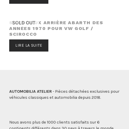
SILENCIEUX ARRIÈRE ABARTH DES
SOLD OUT
ANNÉES 1970 POUR VW GOLF /
SCIROCCO
LIRE LA SUITE
AUTOMOBILIA ATELIER
- Pièces détachées exclusives pour
véhicules classiques et automobilia depuis 2018.
Nous avons plus de 1000 clients satisfaits sur 6
continents différents dans 30 pays à travers le monde.