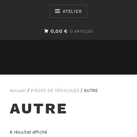
Passer
au
ATELIER
contenu
0,00 €
0 ARTICLES
Accueil
/
PIÈCES DE VÉHICULES
/ AUTRE
AUTRE
Trié
6 résultat affiché